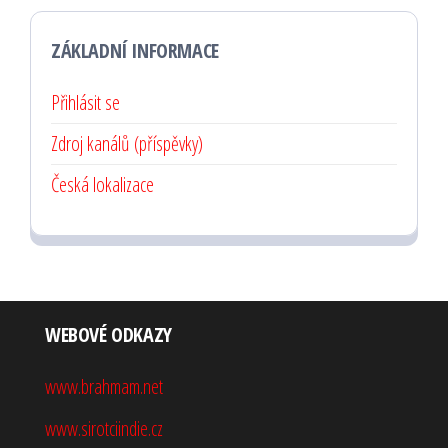
ZÁKLADNÍ INFORMACE
Přihlásit se
Zdroj kanálů (příspěvky)
Česká lokalizace
WEBOVÉ ODKAZY
www.brahmam.net
www.sirotciindie.cz