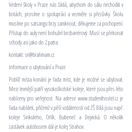
Vedení školy v Praze nás žádá, abychom do sálu nechodili v
botách, prosíme o spolupráci a vezměte si přezůvky. Školu
musíme po satsangu brzy zamknout, děkujeme za pochopení.
Přístup do auly není bohužel bezbariérový. Musí se překonat
schody asi jako do 2.patra.
kontakt: sri@brahmam.cz
Informace o ubytování v Praze
Poblíž místa konání je řada míst, kde je možné se ubytovat.
Mezi levnější patří vysokoškolské koleje, které jsou přes léto
nabízeny pro veřejnost. Na adrese www.studenthostel.cz je
řada nabídek, přičemž v pěší vzdálenosti od ZŠ Bílá jsou např.
koleje Sinkuleho, Orlík, Bubeneč a Dejvická. O několik
zastávek autobusem dál je kolej Strahov.