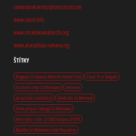
ramanamaharshiorphanschool.com
www.sance.info
www.sriramanamaharshi.org
www.arunachala-ramana.org
ŠTÍTKY
Bhagavan Sri Ramana Maharshi Ashram Trust
Covid 19 in Tadipatri
Duchovní cesta Srí Brahmama
Interview
Jak spočívat v božském Já
Kambodža Sri Brahmam
Kniha přepisů Satsangů Šrí Brahmama
které vyšlo v čísle 12/2003 časopisu DOTEK
Návštěva Šrí Brahmama České Republice