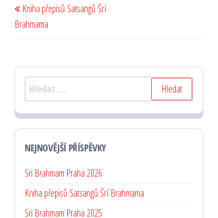
Kniha přepisů Satsangů Šrí
pro
příspěvek
Brahmama
příspěvek
Vyhledávání
NEJNOVĚJŠÍ PŘÍSPĚVKY
Sri Brahmam Praha 2026
Kniha přepisů Satsangů Šrí Brahmama
Sri Brahmam Praha 2025