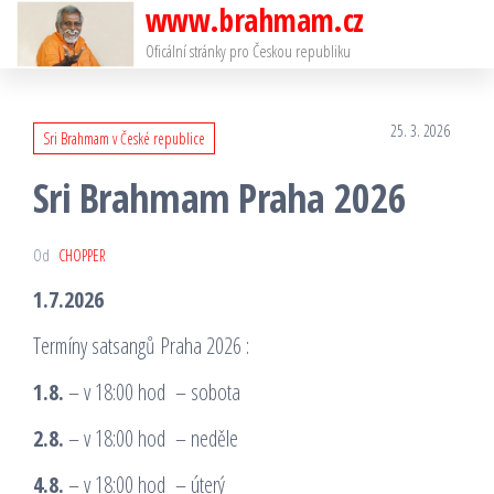
www.brahmam.cz
Přeskočit
na
Oficální stránky pro Českou republiku
obsah
25. 3. 2026
Sri Brahmam v České republice
Sri Brahmam Praha 2026
Od
CHOPPER
1.7.2026
Termíny satsangů Praha 2026 :
1.8.
– v 18:00 hod – sobota
2.8.
– v 18:00 hod – neděle
4.8.
– v 18:00 hod – úterý