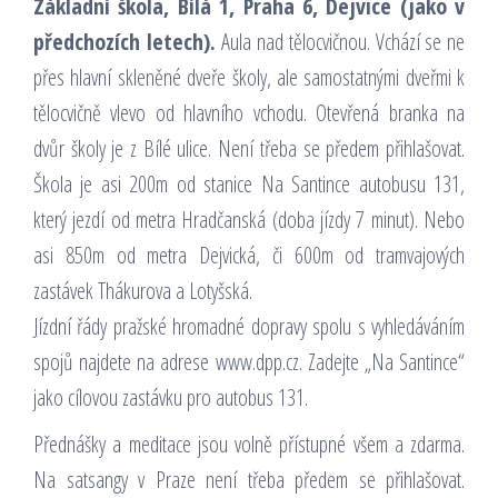
Základní škola, Bílá 1, Praha 6, Dejvice (jako v
předchozích letech).
Aula nad tělocvičnou. Vchází se ne
přes hlavní skleněné dveře školy, ale samostatnými dveřmi k
tělocvičně vlevo od hlavního vchodu. Otevřená branka na
dvůr školy je z Bílé ulice. Není třeba se předem přihlašovat.
Škola je asi 200m od stanice Na Santince autobusu 131,
který jezdí od metra Hradčanská (doba jízdy 7 minut). Nebo
asi 850m od metra Dejvická, či 600m od tramvajových
zastávek Thákurova a Lotyšská.
Jízdní řády pražské hromadné dopravy spolu s vyhledáváním
spojů najdete na adrese www.dpp.cz. Zadejte „Na Santince“
jako cílovou zastávku pro autobus 131.
Přednášky a meditace jsou volně přístupné všem a zdarma.
Na satsangy v Praze není třeba předem se přihlašovat.