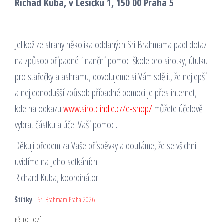
Richad Kuba, v Lesíčku 1, 150 00 Praha 5
Jelikož ze strany několika oddaných Sri Brahmama padl dotaz
na způsob případné finanční pomoci škole pro sirotky, útulku
pro stařečky a ashramu, dovolujeme si Vám sdělit, že nejlepší
a nejjednodušší způsob případné pomoci je přes internet,
kde na odkazu
www.sirotciindie.cz/e-shop/
můžete účelově
vybrat částku a účel Vaší pomoci.
Děkuji předem za Vaše příspěvky a doufáme, že se všichni
uvidíme na Jeho setkáních.
Richard Kuba, koordinátor.
Štítky
Sri Brahmam Praha 2026
Navigace
Předchozí
PŘEDCHOZÍ