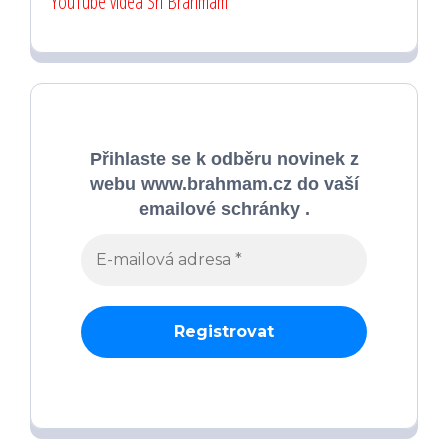
YouTube videa Sri Brahmam
Přihlaste se k odběru novinek z
webu www.brahmam.cz do vaší
emailové schránky .