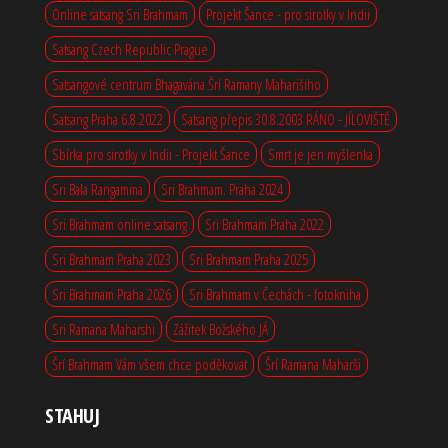
Online satsang Sri Brahmam
Projekt Šance - pro sirotky v Indii
Satsang Czech Republic Prague
Satsangové centrum Bhagavána Šrí Ramany Maharišiho
Satsang Praha 6.8.2022
Satsang přepis 30.8.2003 RÁNO - JÍLOVIŠTĚ
Sbírka pro sirotky v Indii - Projekt Šance
Smrt je jen myšlenka
Sri Bala Rangamma
Sri Brahmam. Praha 2024
Sri Brahmam online satsang
Sri Brahmam Praha 2022
Sri Brahmam Praha 2023
Sri Brahmam Praha 2025
Sri Brahmam Praha 2026
Sri Brahmam v Čechách - fotokniha
Sri Ramana Maharshi
Zážitek Božského JÁ
Šrí Brahmam Vám všem chce poděkovat
Šrí Ramana Maharši
STAHUJ